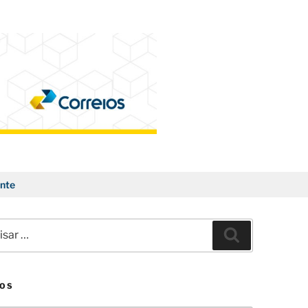
nte
ar
Pesquisar
VOS