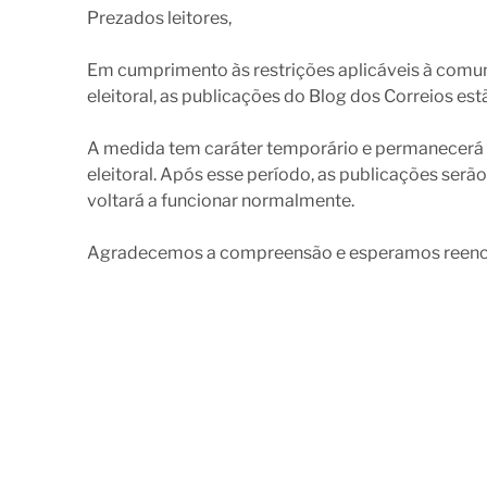
c
i
n
a
a
Prezados leitores,
e
t
k
t
r
b
t
e
s
e
Em cumprimento às restrições aplicáveis à comun
o
e
d
A
eleitoral, as publicações do Blog dos Correios e
o
r
I
p
k
n
p
A medida tem caráter temporário e permanecerá 
eleitoral. Após esse período, as publicações serã
voltará a funcionar normalmente.
Agradecemos a compreensão e esperamos reenco