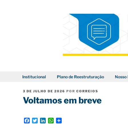
Pular
para
o
conteúdo
BLOG DOS CORREIOS
Institucional
Plano de Reestruturação
Nosso 
PUBLICADO
3 DE JULHO DE 2026
POR
CORREIOS
EM
Voltamos em breve
F
T
L
W
S
a
w
i
h
h