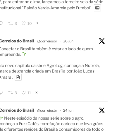
E, para entrar no clima, lançamos o terceiro selo da série
institucional "Paixão Verde-Amarela pelo Futebol".
X
3
10
Correios do Brasil
@correiosbr
·
26 jun
Conectar o Brasil também é estar ao lado de quem
empreende.
No novo capítulo da série AgroLog, conheça a Nutrola,
marca de granola criada em Brasília por João Lucas
Amaral.
X
3
11
Correios do Brasil
@correiosbr
·
24 jun
Neste episódio da nossa série sobre o agro,
conheça a FuzzCafés, torrefação carioca que leva grãos
de diferentes regiões do Brasil a consumidores de todo o