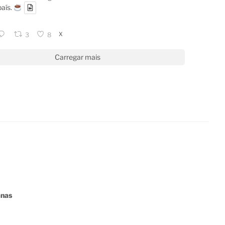
país.
X
3
8
Carregar mais
anas