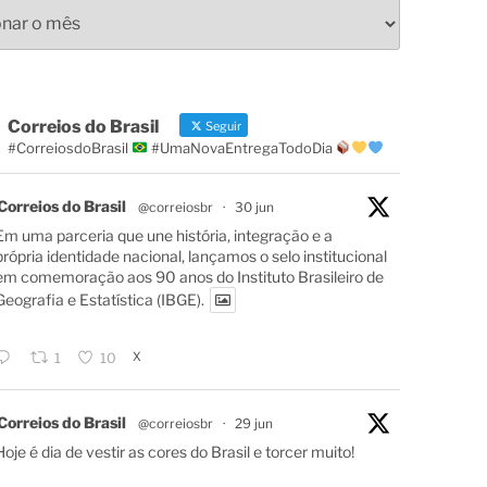
s
Correios do Brasil
Seguir
#CorreiosdoBrasil
#UmaNovaEntregaTodoDia
Correios do Brasil
@correiosbr
·
30 jun
Em uma parceria que une história, integração e a
própria identidade nacional, lançamos o selo institucional
em comemoração aos 90 anos do Instituto Brasileiro de
Geografia e Estatística (IBGE).
X
1
10
Correios do Brasil
@correiosbr
·
29 jun
Hoje é dia de vestir as cores do Brasil e torcer muito!