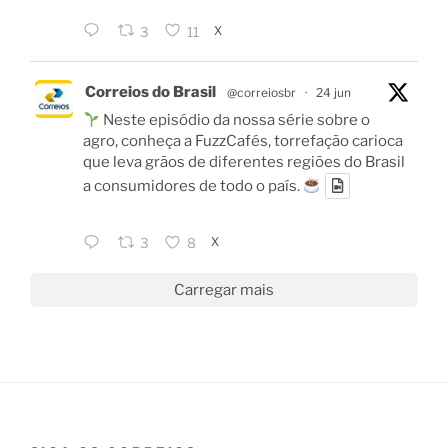
X
3
11
Correios do Brasil
@correiosbr
·
24 jun
Neste episódio da nossa série sobre o
agro, conheça a FuzzCafés, torrefação carioca
que leva grãos de diferentes regiões do Brasil
a consumidores de todo o país.
X
3
8
Carregar mais