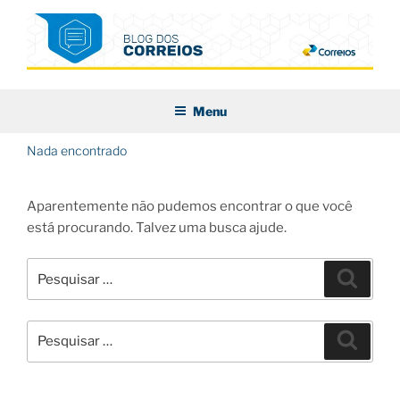
Pular
para
o
conteúdo
BLOG DOS CORREIOS
Menu
Nada encontrado
Aparentemente não pudemos encontrar o que você
está procurando. Talvez uma busca ajude.
Pesquisar
Pesqui
por:
Pesquisar
Pesqui
por: