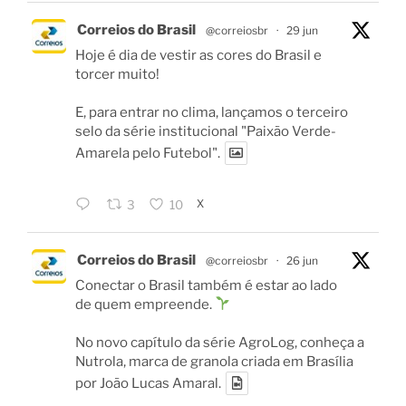
Correios do Brasil
@correiosbr
·
29 jun
Hoje é dia de vestir as cores do Brasil e
torcer muito!
E, para entrar no clima, lançamos o terceiro
selo da série institucional "Paixão Verde-
Amarela pelo Futebol".
X
3
10
Correios do Brasil
@correiosbr
·
26 jun
Conectar o Brasil também é estar ao lado
de quem empreende.
No novo capítulo da série AgroLog, conheça a
Nutrola, marca de granola criada em Brasília
por João Lucas Amaral.