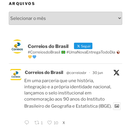
ARQUIVOS
Arquivos
Correios do Brasil
Seguir
#CorreiosdoBrasil
#UmaNovaEntregaTodoDia
Correios do Brasil
@correiosbr
·
30 jun
Em uma parceria que une história,
integração e a própria identidade nacional,
lançamos o selo institucional em
comemoração aos 90 anos do Instituto
Brasileiro de Geografia e Estatística (IBGE).
X
1
10