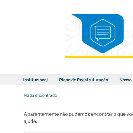
Pular
para
o
conteúdo
BLOG DOS CORREIOS
Institucional
Plano de Reestruturação
Nosso 
Nada encontrado
Aparentemente não pudemos encontrar o que voc
ajude.