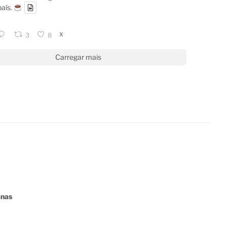
país.
X
3
8
Carregar mais
anas