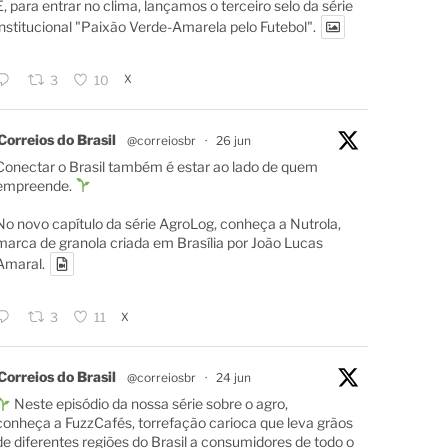
E, para entrar no clima, lançamos o terceiro selo da série
institucional "Paixão Verde-Amarela pelo Futebol".
X
3
10
Correios do Brasil
@correiosbr
·
26 jun
Conectar o Brasil também é estar ao lado de quem
empreende.
No novo capítulo da série AgroLog, conheça a Nutrola,
marca de granola criada em Brasília por João Lucas
Amaral.
X
3
11
Correios do Brasil
@correiosbr
·
24 jun
Neste episódio da nossa série sobre o agro,
conheça a FuzzCafés, torrefação carioca que leva grãos
de diferentes regiões do Brasil a consumidores de todo o