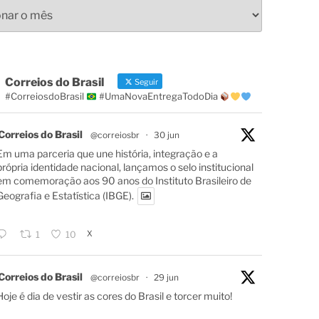
s
Correios do Brasil
Seguir
#CorreiosdoBrasil
#UmaNovaEntregaTodoDia
Correios do Brasil
@correiosbr
·
30 jun
Em uma parceria que une história, integração e a
própria identidade nacional, lançamos o selo institucional
em comemoração aos 90 anos do Instituto Brasileiro de
Geografia e Estatística (IBGE).
X
1
10
Correios do Brasil
@correiosbr
·
29 jun
Hoje é dia de vestir as cores do Brasil e torcer muito!