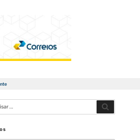
nte
ar
Pesquisar
VOS