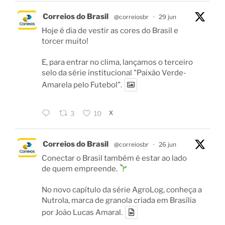
Correios do Brasil
@correiosbr
·
29 jun
Hoje é dia de vestir as cores do Brasil e
torcer muito!
E, para entrar no clima, lançamos o terceiro
selo da série institucional "Paixão Verde-
Amarela pelo Futebol".
X
3
10
Correios do Brasil
@correiosbr
·
26 jun
Conectar o Brasil também é estar ao lado
de quem empreende.
No novo capítulo da série AgroLog, conheça a
Nutrola, marca de granola criada em Brasília
por João Lucas Amaral.