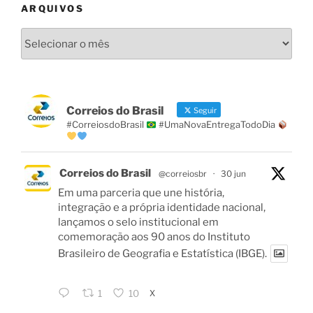
ARQUIVOS
Arquivos
Correios do Brasil
Seguir
#CorreiosdoBrasil
#UmaNovaEntregaTodoDia
Correios do Brasil
@correiosbr
·
30 jun
Em uma parceria que une história,
integração e a própria identidade nacional,
lançamos o selo institucional em
comemoração aos 90 anos do Instituto
Brasileiro de Geografia e Estatística (IBGE).
X
1
10