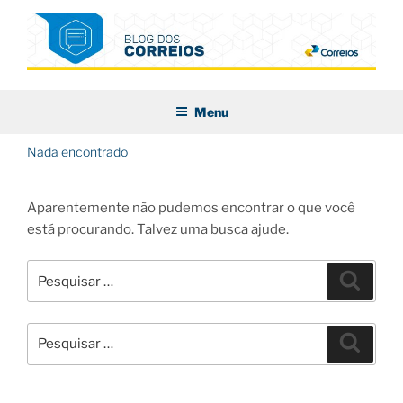
Pular
para
o
conteúdo
BLOG DOS CORREIOS
Menu
Nada encontrado
Aparentemente não pudemos encontrar o que você
está procurando. Talvez uma busca ajude.
Pesquisar
Pesqui
por:
Pesquisar
Pesqui
por: