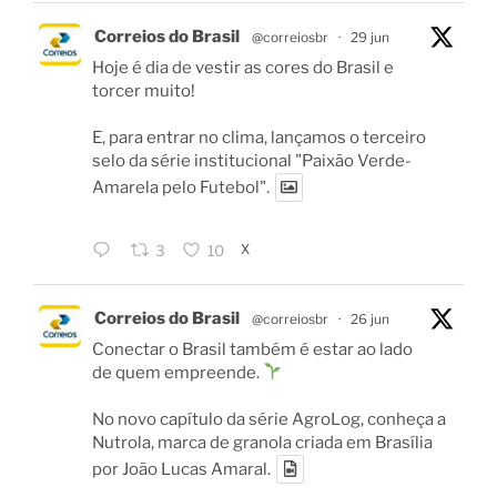
Correios do Brasil
@correiosbr
·
29 jun
Hoje é dia de vestir as cores do Brasil e
torcer muito!
E, para entrar no clima, lançamos o terceiro
selo da série institucional "Paixão Verde-
Amarela pelo Futebol".
X
3
10
Correios do Brasil
@correiosbr
·
26 jun
Conectar o Brasil também é estar ao lado
de quem empreende.
No novo capítulo da série AgroLog, conheça a
Nutrola, marca de granola criada em Brasília
por João Lucas Amaral.