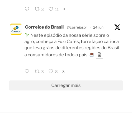
X
3
11
Correios do Brasil
@correiosbr
·
24 jun
Neste episódio da nossa série sobre o
agro, conheça a FuzzCafés, torrefação carioca
que leva grãos de diferentes regiões do Brasil
a consumidores de todo o país.
X
3
8
Carregar mais