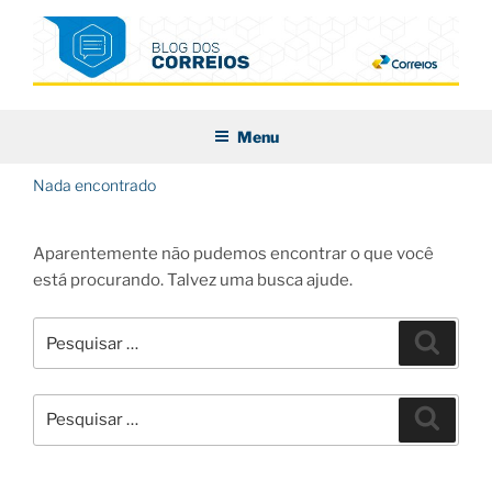
Pular
para
o
conteúdo
BLOG DOS CORREIOS
Menu
Nada encontrado
Aparentemente não pudemos encontrar o que você
está procurando. Talvez uma busca ajude.
Pesquisar
Pesqui
por:
Pesquisar
Pesqui
por: