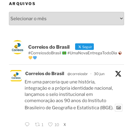
ARQUIVOS
Arquivos
Correios do Brasil
Seguir
#CorreiosdoBrasil
#UmaNovaEntregaTodoDia
Correios do Brasil
@correiosbr
·
30 jun
Em uma parceria que une história,
integração e a própria identidade nacional,
lançamos o selo institucional em
comemoração aos 90 anos do Instituto
Brasileiro de Geografia e Estatística (IBGE).
X
1
10