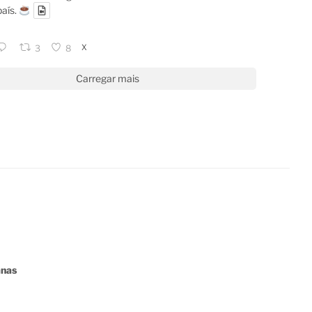
país.
X
3
8
Carregar mais
anas