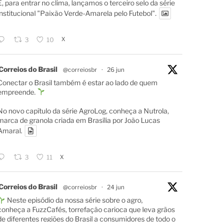
E, para entrar no clima, lançamos o terceiro selo da série
institucional "Paixão Verde-Amarela pelo Futebol".
X
3
10
Correios do Brasil
@correiosbr
·
26 jun
Conectar o Brasil também é estar ao lado de quem
empreende.
No novo capítulo da série AgroLog, conheça a Nutrola,
marca de granola criada em Brasília por João Lucas
Amaral.
X
3
11
Correios do Brasil
@correiosbr
·
24 jun
Neste episódio da nossa série sobre o agro,
conheça a FuzzCafés, torrefação carioca que leva grãos
de diferentes regiões do Brasil a consumidores de todo o