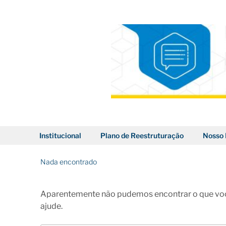
Pular
para
o
conteúdo
BLOG DOS CORREIOS
Institucional
Plano de Reestruturação
Nosso 
Nada encontrado
Aparentemente não pudemos encontrar o que voc
ajude.