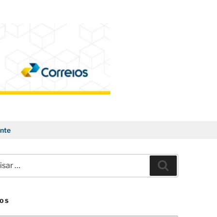
nte
ar
Pesquisar
VOS