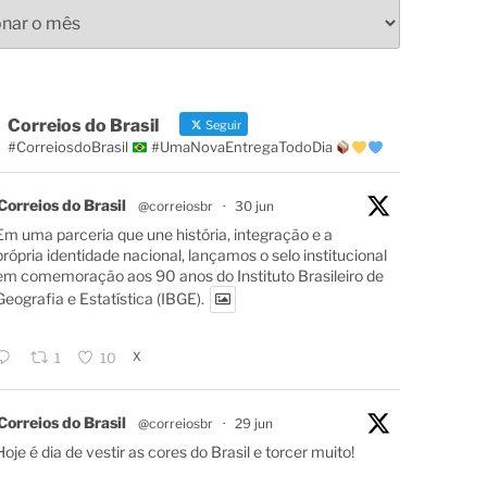
s
Correios do Brasil
Seguir
#CorreiosdoBrasil
#UmaNovaEntregaTodoDia
Correios do Brasil
@correiosbr
·
30 jun
Em uma parceria que une história, integração e a
própria identidade nacional, lançamos o selo institucional
em comemoração aos 90 anos do Instituto Brasileiro de
Geografia e Estatística (IBGE).
X
1
10
Correios do Brasil
@correiosbr
·
29 jun
Hoje é dia de vestir as cores do Brasil e torcer muito!