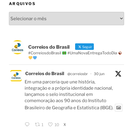
ARQUIVOS
Arquivos
Correios do Brasil
Seguir
#CorreiosdoBrasil
#UmaNovaEntregaTodoDia
Correios do Brasil
@correiosbr
·
30 jun
Em uma parceria que une história,
integração e a própria identidade nacional,
lançamos o selo institucional em
comemoração aos 90 anos do Instituto
Brasileiro de Geografia e Estatística (IBGE).
X
1
10