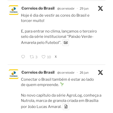
Correios do Brasil
@correiosbr
·
29 jun
Hoje é dia de vestir as cores do Brasil e
torcer muito!
E, para entrar no clima, lançamos o terceiro
selo da série institucional "Paixão Verde-
Amarela pelo Futebol".
X
3
10
Correios do Brasil
@correiosbr
·
26 jun
Conectar o Brasil também é estar ao lado
de quem empreende.
No novo capítulo da série AgroLog, conheça a
Nutrola, marca de granola criada em Brasília
por João Lucas Amaral.