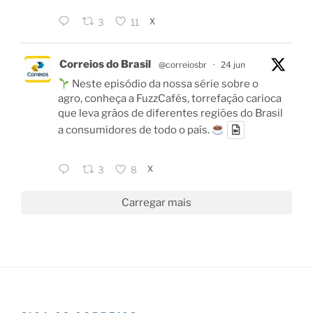
X
3
11
Correios do Brasil
@correiosbr
·
24 jun
Neste episódio da nossa série sobre o
agro, conheça a FuzzCafés, torrefação carioca
que leva grãos de diferentes regiões do Brasil
a consumidores de todo o país.
X
3
8
Carregar mais