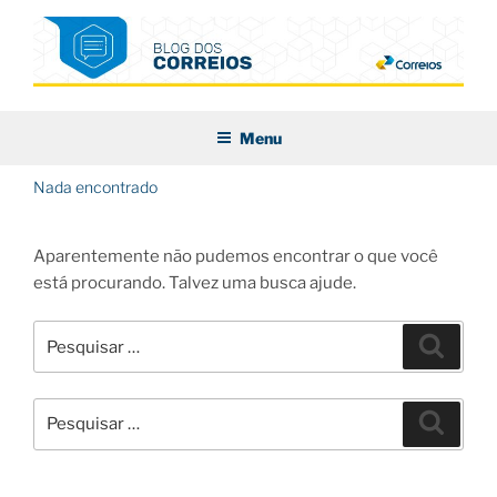
Pular
para
o
conteúdo
BLOG DOS CORREIOS
Menu
Nada encontrado
Aparentemente não pudemos encontrar o que você
está procurando. Talvez uma busca ajude.
Pesquisar
Pesqui
por:
Pesquisar
Pesqui
por: