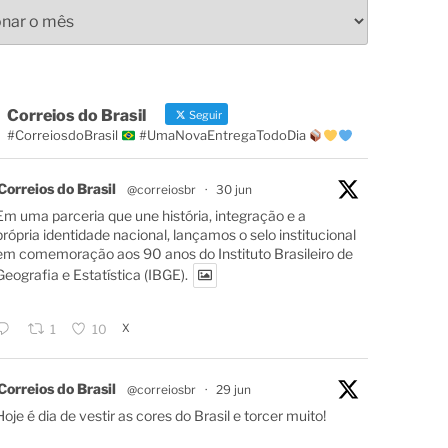
s
Correios do Brasil
Seguir
#CorreiosdoBrasil
#UmaNovaEntregaTodoDia
Correios do Brasil
@correiosbr
·
30 jun
Em uma parceria que une história, integração e a
própria identidade nacional, lançamos o selo institucional
em comemoração aos 90 anos do Instituto Brasileiro de
Geografia e Estatística (IBGE).
X
1
10
Correios do Brasil
@correiosbr
·
29 jun
Hoje é dia de vestir as cores do Brasil e torcer muito!