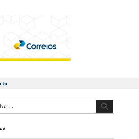
nte
ar
Pesquisar
VOS