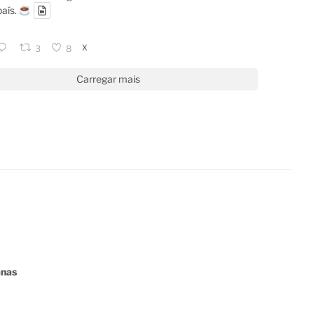
país.
X
3
8
Carregar mais
anas