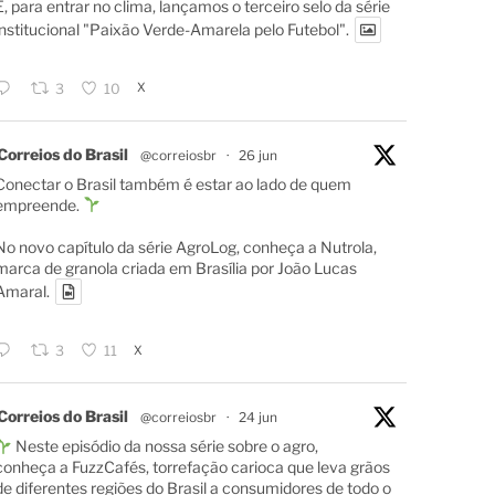
E, para entrar no clima, lançamos o terceiro selo da série
institucional "Paixão Verde-Amarela pelo Futebol".
X
3
10
Correios do Brasil
@correiosbr
·
26 jun
Conectar o Brasil também é estar ao lado de quem
empreende.
No novo capítulo da série AgroLog, conheça a Nutrola,
marca de granola criada em Brasília por João Lucas
Amaral.
X
3
11
Correios do Brasil
@correiosbr
·
24 jun
Neste episódio da nossa série sobre o agro,
conheça a FuzzCafés, torrefação carioca que leva grãos
de diferentes regiões do Brasil a consumidores de todo o