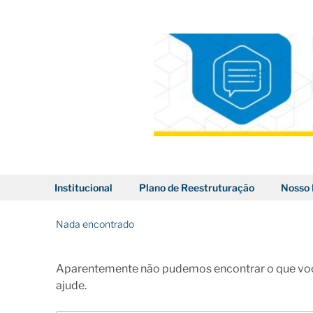
Pular
para
o
conteúdo
BLOG DOS CORREIOS
Institucional
Plano de Reestruturação
Nosso 
Nada encontrado
Aparentemente não pudemos encontrar o que voc
ajude.