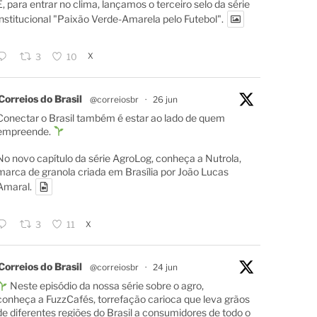
E, para entrar no clima, lançamos o terceiro selo da série
institucional "Paixão Verde-Amarela pelo Futebol".
X
3
10
Correios do Brasil
@correiosbr
·
26 jun
Conectar o Brasil também é estar ao lado de quem
empreende.
No novo capítulo da série AgroLog, conheça a Nutrola,
marca de granola criada em Brasília por João Lucas
Amaral.
X
3
11
Correios do Brasil
@correiosbr
·
24 jun
Neste episódio da nossa série sobre o agro,
conheça a FuzzCafés, torrefação carioca que leva grãos
de diferentes regiões do Brasil a consumidores de todo o