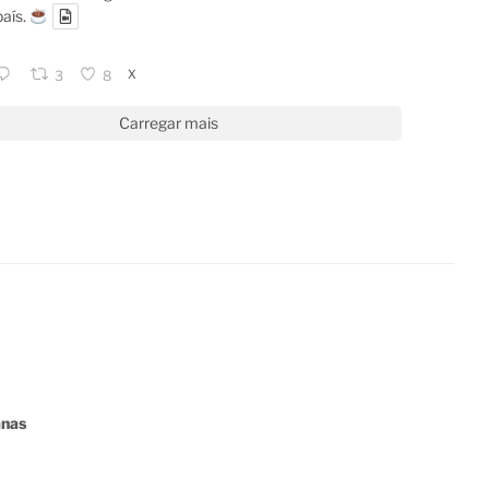
país.
X
3
8
Carregar mais
anas