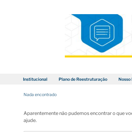
Pular
para
o
conteúdo
BLOG DOS CORREIOS
Institucional
Plano de Reestruturação
Nosso 
Nada encontrado
Aparentemente não pudemos encontrar o que voc
ajude.