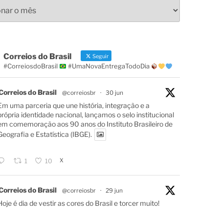
s
Correios do Brasil
Seguir
#CorreiosdoBrasil
#UmaNovaEntregaTodoDia
Correios do Brasil
@correiosbr
·
30 jun
Em uma parceria que une história, integração e a
própria identidade nacional, lançamos o selo institucional
em comemoração aos 90 anos do Instituto Brasileiro de
Geografia e Estatística (IBGE).
X
1
10
Correios do Brasil
@correiosbr
·
29 jun
Hoje é dia de vestir as cores do Brasil e torcer muito!