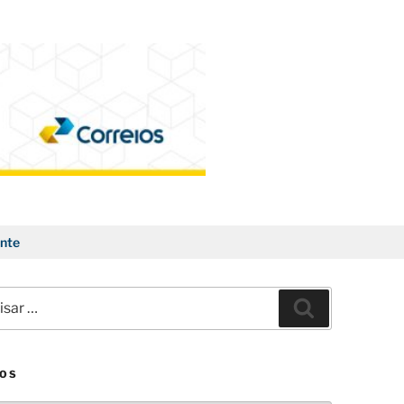
nte
ar
Pesquisar
VOS