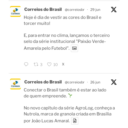
Correios do Brasil
@correiosbr
·
29 jun
Hoje é dia de vestir as cores do Brasil e
torcer muito!
E, para entrar no clima, lançamos o terceiro
selo da série institucional "Paixão Verde-
Amarela pelo Futebol".
X
3
10
Correios do Brasil
@correiosbr
·
26 jun
Conectar o Brasil também é estar ao lado
de quem empreende.
No novo capítulo da série AgroLog, conheça a
Nutrola, marca de granola criada em Brasília
por João Lucas Amaral.