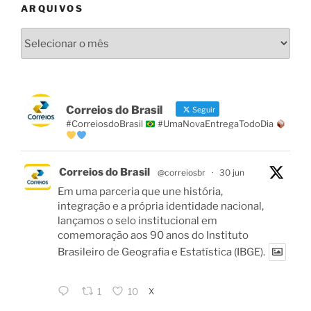
ARQUIVOS
Arquivos
Correios do Brasil
Seguir
#CorreiosdoBrasil
#UmaNovaEntregaTodoDia
Correios do Brasil
@correiosbr
·
30 jun
Em uma parceria que une história,
integração e a própria identidade nacional,
lançamos o selo institucional em
comemoração aos 90 anos do Instituto
Brasileiro de Geografia e Estatística (IBGE).
X
1
10