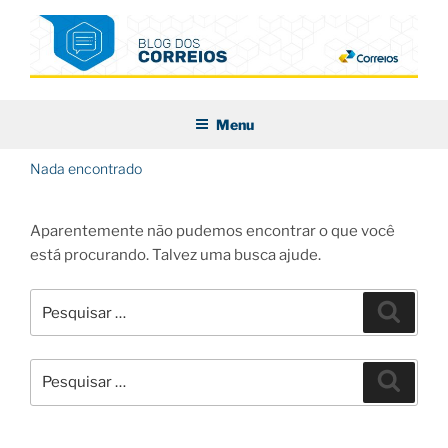
Pular
para
o
conteúdo
BLOG DOS CORREIOS
Menu
Nada encontrado
Aparentemente não pudemos encontrar o que você
está procurando. Talvez uma busca ajude.
Pesquisar
Pesqui
por:
Pesquisar
Pesqui
por: