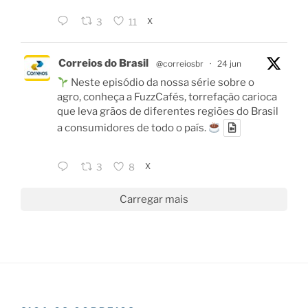
X
3
11
Correios do Brasil
@correiosbr
·
24 jun
Neste episódio da nossa série sobre o
agro, conheça a FuzzCafés, torrefação carioca
que leva grãos de diferentes regiões do Brasil
a consumidores de todo o país.
X
3
8
Carregar mais