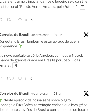
E, para entrar no clima, lançamos o terceiro selo da série
institucional "Paixão Verde-Amarela pelo Futebol".
X
3
10
Correios do Brasil
@correiosbr
·
26 jun
Conectar o Brasil também é estar ao lado de quem
empreende.
No novo capítulo da série AgroLog, conheça a Nutrola,
marca de granola criada em Brasília por João Lucas
Amaral.
X
3
11
Correios do Brasil
@correiosbr
·
24 jun
Neste episódio da nossa série sobre o agro,
conheça a FuzzCafés, torrefação carioca que leva grãos
de diferentes regiões do Brasil a consumidores de todo o