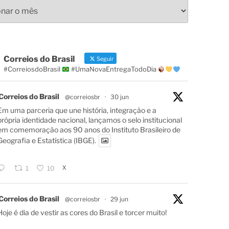
s
Correios do Brasil
Seguir
#CorreiosdoBrasil
#UmaNovaEntregaTodoDia
Correios do Brasil
@correiosbr
·
30 jun
Em uma parceria que une história, integração e a
própria identidade nacional, lançamos o selo institucional
em comemoração aos 90 anos do Instituto Brasileiro de
Geografia e Estatística (IBGE).
X
1
10
Correios do Brasil
@correiosbr
·
29 jun
Hoje é dia de vestir as cores do Brasil e torcer muito!