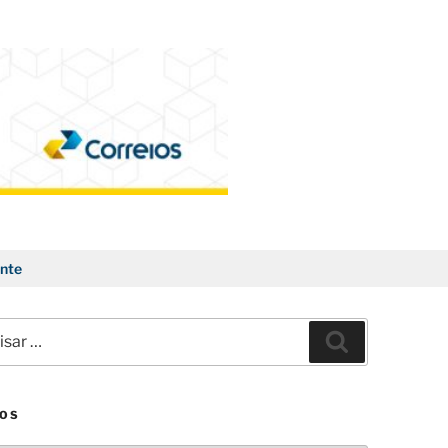
nte
ar
Pesquisar
VOS