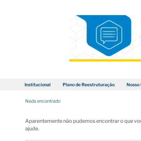
Pular
para
o
conteúdo
BLOG DOS CORREIOS
Institucional
Plano de Reestruturação
Nosso 
Nada encontrado
Aparentemente não pudemos encontrar o que voc
ajude.