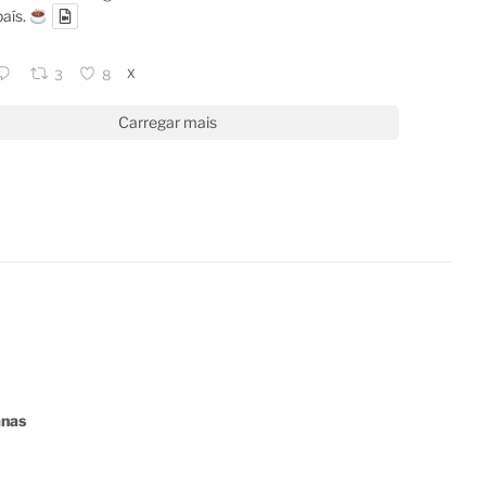
país.
X
3
8
Carregar mais
anas