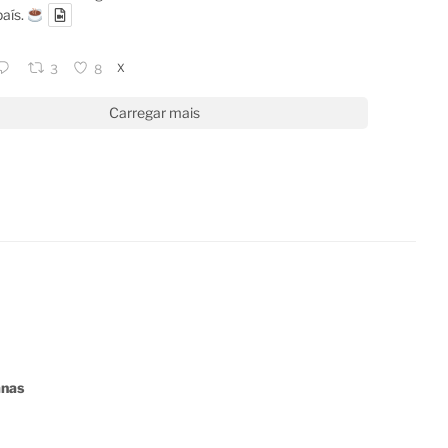
país.
X
3
8
Carregar mais
anas