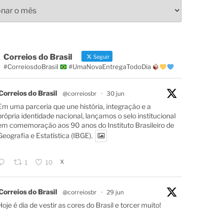
s
Correios do Brasil
Seguir
#CorreiosdoBrasil
#UmaNovaEntregaTodoDia
Correios do Brasil
@correiosbr
·
30 jun
Em uma parceria que une história, integração e a
própria identidade nacional, lançamos o selo institucional
em comemoração aos 90 anos do Instituto Brasileiro de
Geografia e Estatística (IBGE).
X
1
10
Correios do Brasil
@correiosbr
·
29 jun
Hoje é dia de vestir as cores do Brasil e torcer muito!