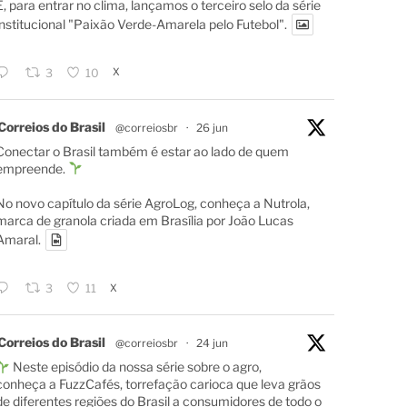
E, para entrar no clima, lançamos o terceiro selo da série
institucional "Paixão Verde-Amarela pelo Futebol".
X
3
10
Correios do Brasil
@correiosbr
·
26 jun
Conectar o Brasil também é estar ao lado de quem
empreende.
No novo capítulo da série AgroLog, conheça a Nutrola,
marca de granola criada em Brasília por João Lucas
Amaral.
X
3
11
Correios do Brasil
@correiosbr
·
24 jun
Neste episódio da nossa série sobre o agro,
conheça a FuzzCafés, torrefação carioca que leva grãos
de diferentes regiões do Brasil a consumidores de todo o