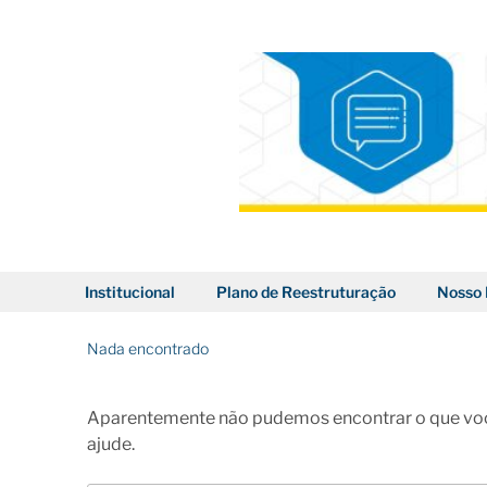
Pular
para
o
conteúdo
BLOG DOS CORREIOS
Institucional
Plano de Reestruturação
Nosso 
Nada encontrado
Aparentemente não pudemos encontrar o que voc
ajude.