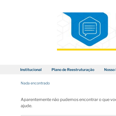
Pular
para
o
conteúdo
BLOG DOS CORREIOS
Institucional
Plano de Reestruturação
Nosso 
Nada encontrado
Aparentemente não pudemos encontrar o que voc
ajude.