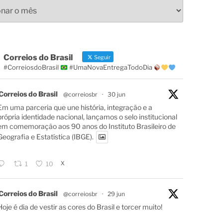
s
Correios do Brasil
Seguir
#CorreiosdoBrasil
#UmaNovaEntregaTodoDia
Correios do Brasil
@correiosbr
·
30 jun
Em uma parceria que une história, integração e a
própria identidade nacional, lançamos o selo institucional
em comemoração aos 90 anos do Instituto Brasileiro de
Geografia e Estatística (IBGE).
X
1
10
Correios do Brasil
@correiosbr
·
29 jun
Hoje é dia de vestir as cores do Brasil e torcer muito!