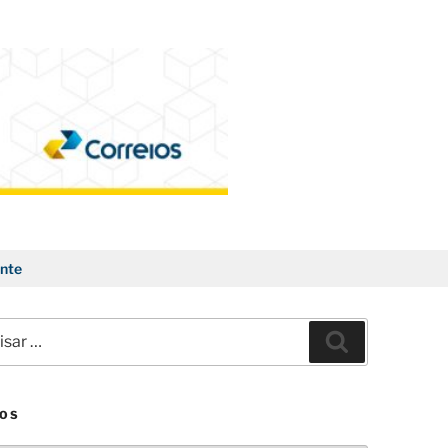
nte
ar
Pesquisar
VOS