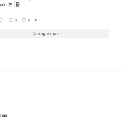
país.
X
3
8
Carregar mais
anas