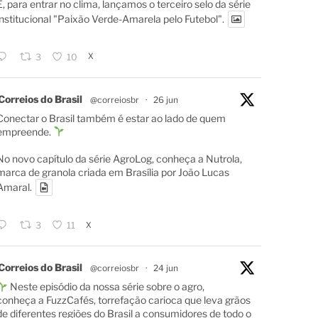
E, para entrar no clima, lançamos o terceiro selo da série
institucional "Paixão Verde-Amarela pelo Futebol".
X
3
10
Correios do Brasil
@correiosbr
·
26 jun
Conectar o Brasil também é estar ao lado de quem
empreende.
No novo capítulo da série AgroLog, conheça a Nutrola,
marca de granola criada em Brasília por João Lucas
Amaral.
X
3
11
Correios do Brasil
@correiosbr
·
24 jun
Neste episódio da nossa série sobre o agro,
conheça a FuzzCafés, torrefação carioca que leva grãos
de diferentes regiões do Brasil a consumidores de todo o