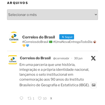
ARQUIVOS
Arquivos
Correios do Brasil
Seguir
#CorreiosdoBrasil
#UmaNovaEntregaTodoDia
Correios do Brasil
@correiosbr
·
30 jun
Em uma parceria que une história,
integração e a própria identidade nacional,
lançamos o selo institucional em
comemoração aos 90 anos do Instituto
Brasileiro de Geografia e Estatística (IBGE).
X
1
10