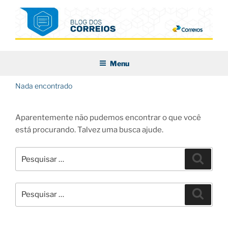
Pular
para
o
conteúdo
BLOG DOS CORREIOS
Menu
Nada encontrado
Aparentemente não pudemos encontrar o que você
está procurando. Talvez uma busca ajude.
Pesquisar
Pesqui
por:
Pesquisar
Pesqui
por: