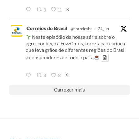
X
3
11
Correios do Brasil
@correiosbr
·
24 jun
Neste episódio da nossa série sobre o
agro, conheça a FuzzCafés, torrefação carioca
que leva grãos de diferentes regiões do Brasil
a consumidores de todo o país.
X
3
8
Carregar mais