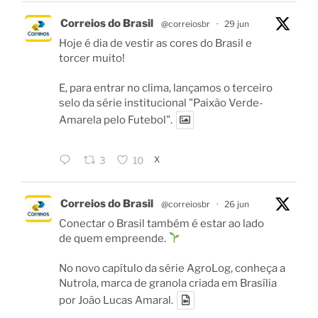
Correios do Brasil
@correiosbr
·
29 jun
Hoje é dia de vestir as cores do Brasil e
torcer muito!
E, para entrar no clima, lançamos o terceiro
selo da série institucional "Paixão Verde-
Amarela pelo Futebol".
X
3
10
Correios do Brasil
@correiosbr
·
26 jun
Conectar o Brasil também é estar ao lado
de quem empreende.
No novo capítulo da série AgroLog, conheça a
Nutrola, marca de granola criada em Brasília
por João Lucas Amaral.