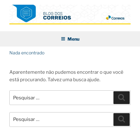
Pular
para
o
conteúdo
BLOG DOS CORREIOS
Menu
Nada encontrado
Aparentemente não pudemos encontrar o que você
está procurando. Talvez uma busca ajude.
Pesquisar
Pesqui
por:
Pesquisar
Pesqui
por: