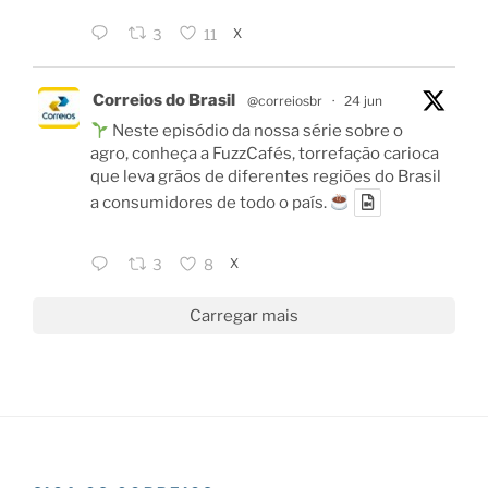
X
3
11
Correios do Brasil
@correiosbr
·
24 jun
Neste episódio da nossa série sobre o
agro, conheça a FuzzCafés, torrefação carioca
que leva grãos de diferentes regiões do Brasil
a consumidores de todo o país.
X
3
8
Carregar mais