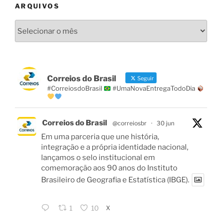
ARQUIVOS
Arquivos
Correios do Brasil
Seguir
#CorreiosdoBrasil
#UmaNovaEntregaTodoDia
Correios do Brasil
@correiosbr
·
30 jun
Em uma parceria que une história,
integração e a própria identidade nacional,
lançamos o selo institucional em
comemoração aos 90 anos do Instituto
Brasileiro de Geografia e Estatística (IBGE).
X
1
10