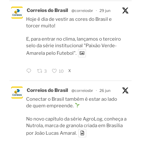
Correios do Brasil
@correiosbr
·
29 jun
Hoje é dia de vestir as cores do Brasil e
torcer muito!
E, para entrar no clima, lançamos o terceiro
selo da série institucional "Paixão Verde-
Amarela pelo Futebol".
X
3
10
Correios do Brasil
@correiosbr
·
26 jun
Conectar o Brasil também é estar ao lado
de quem empreende.
No novo capítulo da série AgroLog, conheça a
Nutrola, marca de granola criada em Brasília
por João Lucas Amaral.