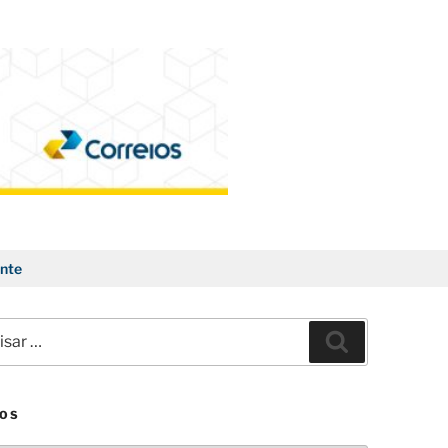
nte
ar
Pesquisar
VOS