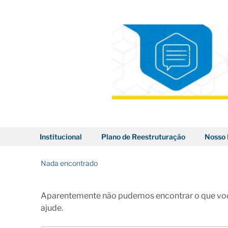
Pular
para
o
conteúdo
BLOG DOS CORREIOS
Institucional
Plano de Reestruturação
Nosso 
Nada encontrado
Aparentemente não pudemos encontrar o que voc
ajude.