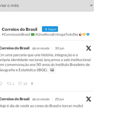
s
Correios do Brasil
Seguir
#CorreiosdoBrasil
#UmaNovaEntregaTodoDia
Correios do Brasil
@correiosbr
·
30 jun
Em uma parceria que une história, integração e a
própria identidade nacional, lançamos o selo institucional
em comemoração aos 90 anos do Instituto Brasileiro de
Geografia e Estatística (IBGE).
X
1
10
Correios do Brasil
@correiosbr
·
29 jun
Hoje é dia de vestir as cores do Brasil e torcer muito!