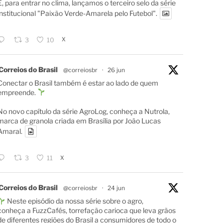
E, para entrar no clima, lançamos o terceiro selo da série
institucional "Paixão Verde-Amarela pelo Futebol".
X
3
10
Correios do Brasil
@correiosbr
·
26 jun
Conectar o Brasil também é estar ao lado de quem
empreende.
No novo capítulo da série AgroLog, conheça a Nutrola,
marca de granola criada em Brasília por João Lucas
Amaral.
X
3
11
Correios do Brasil
@correiosbr
·
24 jun
Neste episódio da nossa série sobre o agro,
conheça a FuzzCafés, torrefação carioca que leva grãos
de diferentes regiões do Brasil a consumidores de todo o