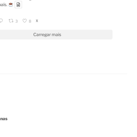
país.
X
3
8
Carregar mais
anas