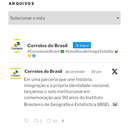
ARQUIVOS
Arquivos
Correios do Brasil
Seguir
#CorreiosdoBrasil
#UmaNovaEntregaTodoDia
Correios do Brasil
@correiosbr
·
30 jun
Em uma parceria que une história,
integração e a própria identidade nacional,
lançamos o selo institucional em
comemoração aos 90 anos do Instituto
Brasileiro de Geografia e Estatística (IBGE).
X
1
10