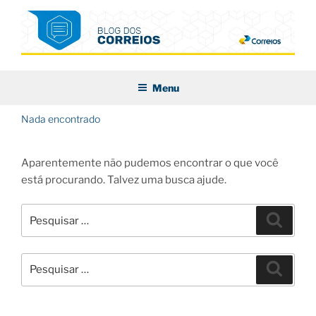
Pular
para
o
conteúdo
BLOG DOS CORREIOS
Menu
Nada encontrado
Aparentemente não pudemos encontrar o que você
está procurando. Talvez uma busca ajude.
Pesquisar
Pesqui
por:
Pesquisar
Pesqui
por: