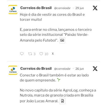
Correios do Brasil
@correiosbr
·
29 jun
Hoje é dia de vestir as cores do Brasil e
torcer muito!
E, para entrar no clima, lançamos o terceiro
selo da série institucional "Paixão Verde-
Amarela pelo Futebol".
X
3
10
Correios do Brasil
@correiosbr
·
26 jun
Conectar o Brasil também é estar ao lado
de quem empreende.
No novo capítulo da série AgroLog, conheça a
Nutrola, marca de granola criada em Brasília
por João Lucas Amaral.