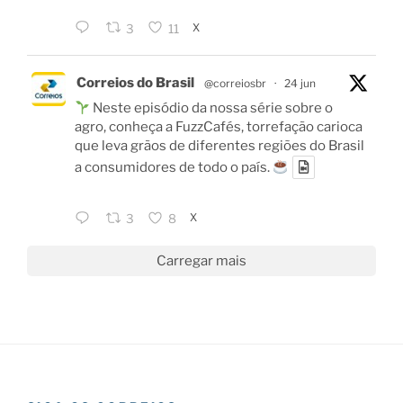
X
3
11
Correios do Brasil
@correiosbr
·
24 jun
Neste episódio da nossa série sobre o
agro, conheça a FuzzCafés, torrefação carioca
que leva grãos de diferentes regiões do Brasil
a consumidores de todo o país.
X
3
8
Carregar mais