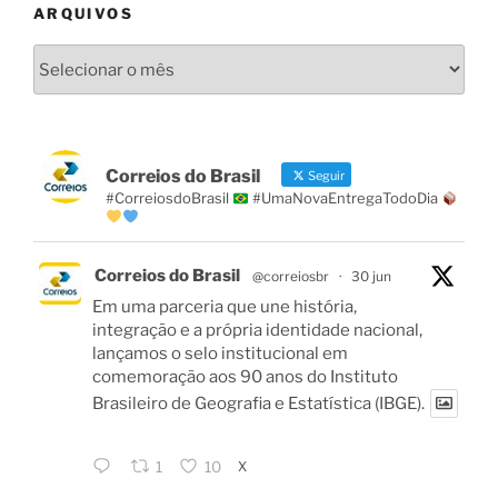
ARQUIVOS
Arquivos
Correios do Brasil
Seguir
#CorreiosdoBrasil
#UmaNovaEntregaTodoDia
Correios do Brasil
@correiosbr
·
30 jun
Em uma parceria que une história,
integração e a própria identidade nacional,
lançamos o selo institucional em
comemoração aos 90 anos do Instituto
Brasileiro de Geografia e Estatística (IBGE).
X
1
10