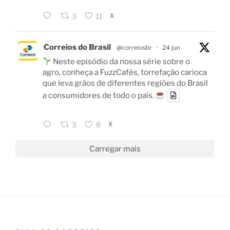
X
3
11
Correios do Brasil
@correiosbr
·
24 jun
Neste episódio da nossa série sobre o
agro, conheça a FuzzCafés, torrefação carioca
que leva grãos de diferentes regiões do Brasil
a consumidores de todo o país.
X
3
8
Carregar mais