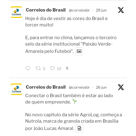
Correios do Brasil
@correiosbr
·
29 jun
Hoje é dia de vestir as cores do Brasil e
torcer muito!
E, para entrar no clima, lançamos o terceiro
selo da série institucional "Paixão Verde-
Amarela pelo Futebol".
X
3
10
Correios do Brasil
@correiosbr
·
26 jun
Conectar o Brasil também é estar ao lado
de quem empreende.
No novo capítulo da série AgroLog, conheça a
Nutrola, marca de granola criada em Brasília
por João Lucas Amaral.