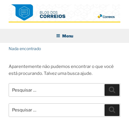
Pular
para
o
conteúdo
BLOG DOS CORREIOS
Menu
Nada encontrado
Aparentemente não pudemos encontrar o que você
está procurando. Talvez uma busca ajude.
Pesquisar
Pesqui
por:
Pesquisar
Pesqui
por: