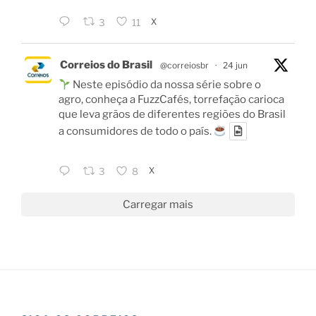
X
3
11
Correios do Brasil
@correiosbr
·
24 jun
Neste episódio da nossa série sobre o
agro, conheça a FuzzCafés, torrefação carioca
que leva grãos de diferentes regiões do Brasil
a consumidores de todo o país.
X
3
8
Carregar mais