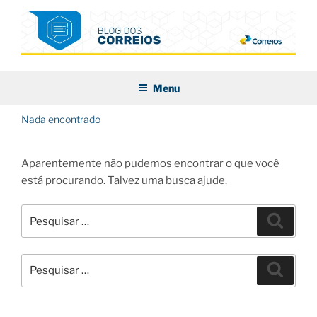
Pular
para
o
conteúdo
BLOG DOS CORREIOS
Menu
Nada encontrado
Aparentemente não pudemos encontrar o que você
está procurando. Talvez uma busca ajude.
Pesquisar
Pesqui
por:
Pesquisar
Pesqui
por: