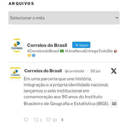
ARQUIVOS
Arquivos
Correios do Brasil
Seguir
#CorreiosdoBrasil
#UmaNovaEntregaTodoDia
Correios do Brasil
@correiosbr
·
30 jun
Em uma parceria que une história,
integração e a própria identidade nacional,
lançamos o selo institucional em
comemoração aos 90 anos do Instituto
Brasileiro de Geografia e Estatística (IBGE).
X
1
10