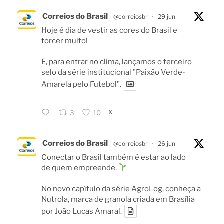
Correios do Brasil
@correiosbr
·
29 jun
Hoje é dia de vestir as cores do Brasil e
torcer muito!
E, para entrar no clima, lançamos o terceiro
selo da série institucional "Paixão Verde-
Amarela pelo Futebol".
X
3
10
Correios do Brasil
@correiosbr
·
26 jun
Conectar o Brasil também é estar ao lado
de quem empreende.
No novo capítulo da série AgroLog, conheça a
Nutrola, marca de granola criada em Brasília
por João Lucas Amaral.