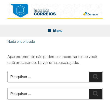
Pular
para
o
conteúdo
BLOG DOS CORREIOS
Menu
Nada encontrado
Aparentemente não pudemos encontrar o que você
está procurando. Talvez uma busca ajude.
Pesquisar
Pesqui
por:
Pesquisar
Pesqui
por: