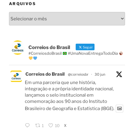
ARQUIVOS
Arquivos
Correios do Brasil
Seguir
#CorreiosdoBrasil
#UmaNovaEntregaTodoDia
Correios do Brasil
@correiosbr
·
30 jun
Em uma parceria que une história,
integração e a própria identidade nacional,
lançamos o selo institucional em
comemoração aos 90 anos do Instituto
Brasileiro de Geografia e Estatística (IBGE).
X
1
10