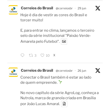
Correios do Brasil
@correiosbr
·
29 jun
Hoje é dia de vestir as cores do Brasil e
torcer muito!
E, para entrar no clima, lançamos o terceiro
selo da série institucional "Paixão Verde-
Amarela pelo Futebol".
X
3
10
Correios do Brasil
@correiosbr
·
26 jun
Conectar o Brasil também é estar ao lado
de quem empreende.
No novo capítulo da série AgroLog, conheça a
Nutrola, marca de granola criada em Brasília
por João Lucas Amaral.