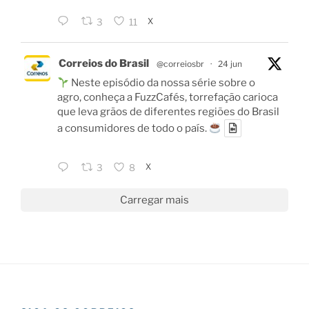
X
3
11
Correios do Brasil
@correiosbr
·
24 jun
Neste episódio da nossa série sobre o
agro, conheça a FuzzCafés, torrefação carioca
que leva grãos de diferentes regiões do Brasil
a consumidores de todo o país.
X
3
8
Carregar mais