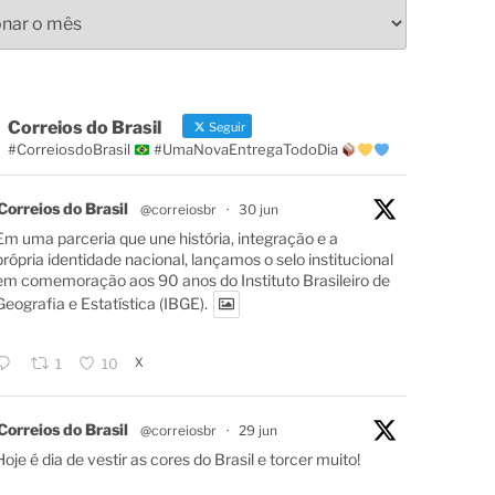
s
Correios do Brasil
Seguir
#CorreiosdoBrasil
#UmaNovaEntregaTodoDia
Correios do Brasil
@correiosbr
·
30 jun
Em uma parceria que une história, integração e a
própria identidade nacional, lançamos o selo institucional
em comemoração aos 90 anos do Instituto Brasileiro de
Geografia e Estatística (IBGE).
X
1
10
Correios do Brasil
@correiosbr
·
29 jun
Hoje é dia de vestir as cores do Brasil e torcer muito!