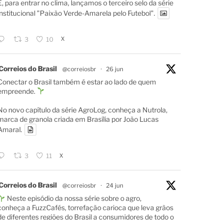
E, para entrar no clima, lançamos o terceiro selo da série
institucional "Paixão Verde-Amarela pelo Futebol".
X
3
10
Correios do Brasil
@correiosbr
·
26 jun
Conectar o Brasil também é estar ao lado de quem
empreende.
No novo capítulo da série AgroLog, conheça a Nutrola,
marca de granola criada em Brasília por João Lucas
Amaral.
X
3
11
Correios do Brasil
@correiosbr
·
24 jun
Neste episódio da nossa série sobre o agro,
conheça a FuzzCafés, torrefação carioca que leva grãos
de diferentes regiões do Brasil a consumidores de todo o