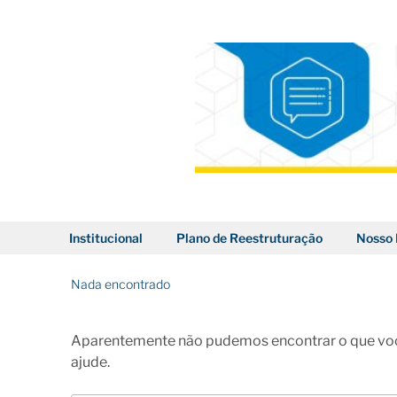
Pular
para
o
conteúdo
BLOG DOS CORREIOS
Institucional
Plano de Reestruturação
Nosso 
Nada encontrado
Aparentemente não pudemos encontrar o que voc
ajude.