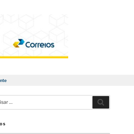
nte
ar
Pesquisar
VOS