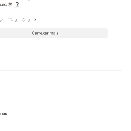
país.
X
3
8
Carregar mais
anas