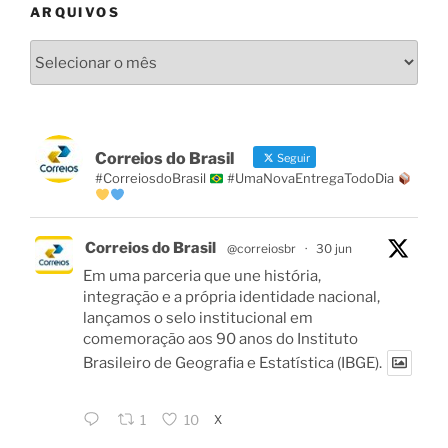
ARQUIVOS
Arquivos
Correios do Brasil
Seguir
#CorreiosdoBrasil
#UmaNovaEntregaTodoDia
Correios do Brasil
@correiosbr
·
30 jun
Em uma parceria que une história,
integração e a própria identidade nacional,
lançamos o selo institucional em
comemoração aos 90 anos do Instituto
Brasileiro de Geografia e Estatística (IBGE).
X
1
10