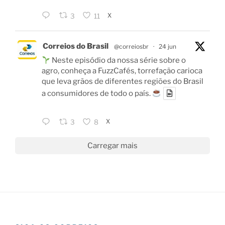
X
3
11
Correios do Brasil
@correiosbr
·
24 jun
Neste episódio da nossa série sobre o
agro, conheça a FuzzCafés, torrefação carioca
que leva grãos de diferentes regiões do Brasil
a consumidores de todo o país.
X
3
8
Carregar mais