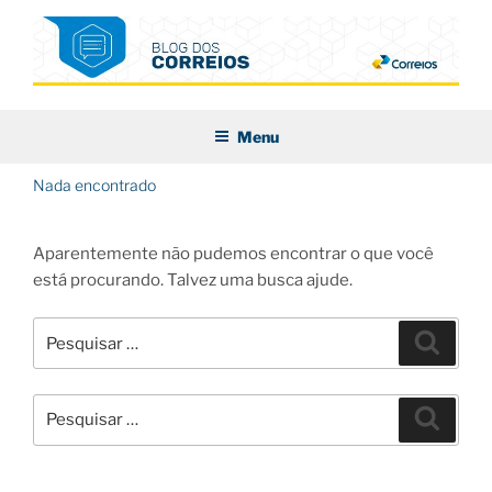
Pular
para
o
conteúdo
BLOG DOS CORREIOS
Menu
Nada encontrado
Aparentemente não pudemos encontrar o que você
está procurando. Talvez uma busca ajude.
Pesquisar
Pesqui
por:
Pesquisar
Pesqui
por: