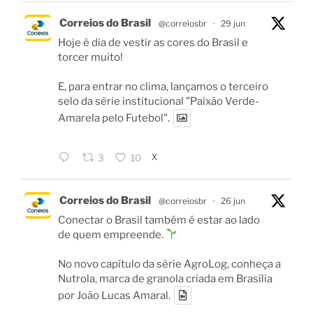
Correios do Brasil
@correiosbr
·
29 jun
Hoje é dia de vestir as cores do Brasil e
torcer muito!
E, para entrar no clima, lançamos o terceiro
selo da série institucional "Paixão Verde-
Amarela pelo Futebol".
X
3
10
Correios do Brasil
@correiosbr
·
26 jun
Conectar o Brasil também é estar ao lado
de quem empreende.
No novo capítulo da série AgroLog, conheça a
Nutrola, marca de granola criada em Brasília
por João Lucas Amaral.