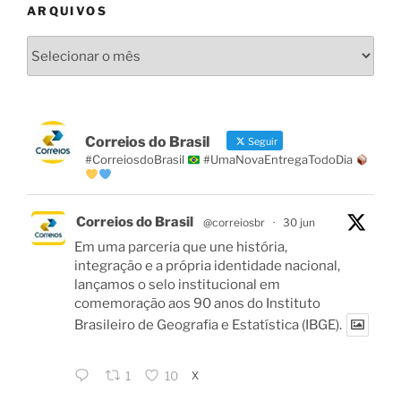
ARQUIVOS
Arquivos
Correios do Brasil
Seguir
#CorreiosdoBrasil
#UmaNovaEntregaTodoDia
Correios do Brasil
@correiosbr
·
30 jun
Em uma parceria que une história,
integração e a própria identidade nacional,
lançamos o selo institucional em
comemoração aos 90 anos do Instituto
Brasileiro de Geografia e Estatística (IBGE).
X
1
10