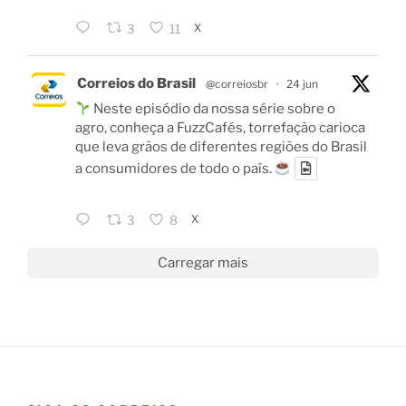
X
3
11
Correios do Brasil
@correiosbr
·
24 jun
Neste episódio da nossa série sobre o
agro, conheça a FuzzCafés, torrefação carioca
que leva grãos de diferentes regiões do Brasil
a consumidores de todo o país.
X
3
8
Carregar mais