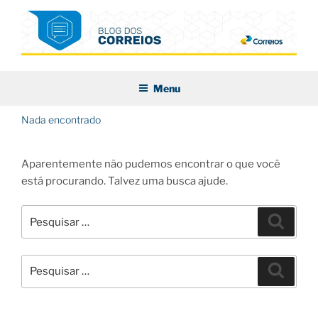
Pular
para
o
conteúdo
BLOG DOS CORREIOS
Menu
Nada encontrado
Aparentemente não pudemos encontrar o que você
está procurando. Talvez uma busca ajude.
Pesquisar
Pesqui
por:
Pesquisar
Pesqui
por: