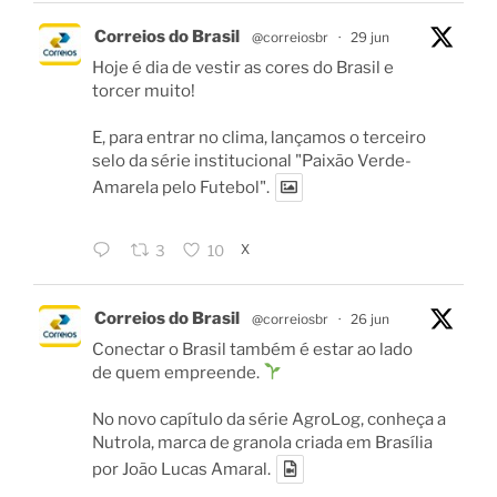
Correios do Brasil
@correiosbr
·
29 jun
Hoje é dia de vestir as cores do Brasil e
torcer muito!
E, para entrar no clima, lançamos o terceiro
selo da série institucional "Paixão Verde-
Amarela pelo Futebol".
X
3
10
Correios do Brasil
@correiosbr
·
26 jun
Conectar o Brasil também é estar ao lado
de quem empreende.
No novo capítulo da série AgroLog, conheça a
Nutrola, marca de granola criada em Brasília
por João Lucas Amaral.