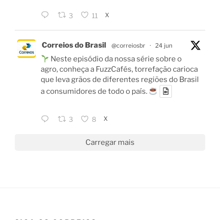
X
3
11
Correios do Brasil
@correiosbr
·
24 jun
Neste episódio da nossa série sobre o
agro, conheça a FuzzCafés, torrefação carioca
que leva grãos de diferentes regiões do Brasil
a consumidores de todo o país.
X
3
8
Carregar mais