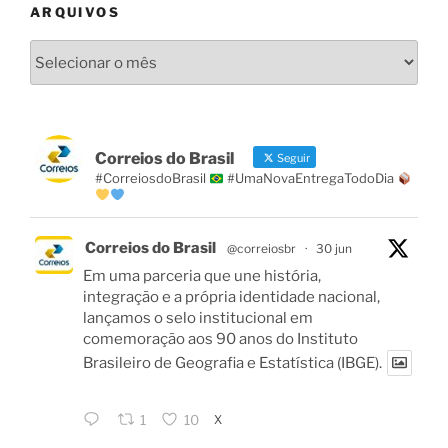
ARQUIVOS
Arquivos
Correios do Brasil
Seguir
#CorreiosdoBrasil
#UmaNovaEntregaTodoDia
Correios do Brasil
@correiosbr
·
30 jun
Em uma parceria que une história,
integração e a própria identidade nacional,
lançamos o selo institucional em
comemoração aos 90 anos do Instituto
Brasileiro de Geografia e Estatística (IBGE).
X
1
10