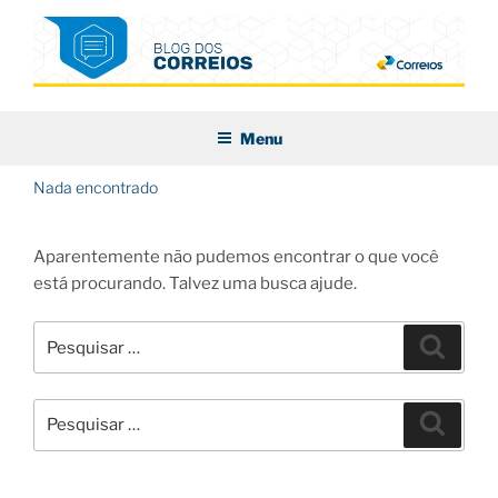
Pular
para
o
conteúdo
BLOG DOS CORREIOS
Menu
Nada encontrado
Aparentemente não pudemos encontrar o que você
está procurando. Talvez uma busca ajude.
Pesquisar
Pesqui
por:
Pesquisar
Pesqui
por: