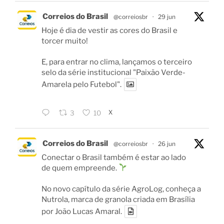
Correios do Brasil
@correiosbr
·
29 jun
Hoje é dia de vestir as cores do Brasil e
torcer muito!
E, para entrar no clima, lançamos o terceiro
selo da série institucional "Paixão Verde-
Amarela pelo Futebol".
X
3
10
Correios do Brasil
@correiosbr
·
26 jun
Conectar o Brasil também é estar ao lado
de quem empreende.
No novo capítulo da série AgroLog, conheça a
Nutrola, marca de granola criada em Brasília
por João Lucas Amaral.