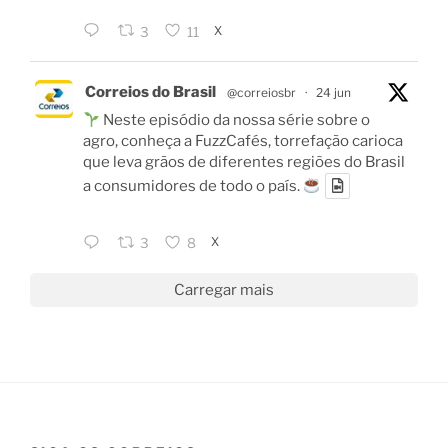
X
3
11
Correios do Brasil
@correiosbr
·
24 jun
Neste episódio da nossa série sobre o
agro, conheça a FuzzCafés, torrefação carioca
que leva grãos de diferentes regiões do Brasil
a consumidores de todo o país.
X
3
8
Carregar mais