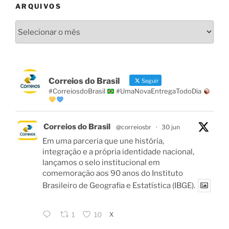
ARQUIVOS
Arquivos
Correios do Brasil
Seguir
#CorreiosdoBrasil
#UmaNovaEntregaTodoDia
Correios do Brasil
@correiosbr
·
30 jun
Em uma parceria que une história,
integração e a própria identidade nacional,
lançamos o selo institucional em
comemoração aos 90 anos do Instituto
Brasileiro de Geografia e Estatística (IBGE).
X
1
10