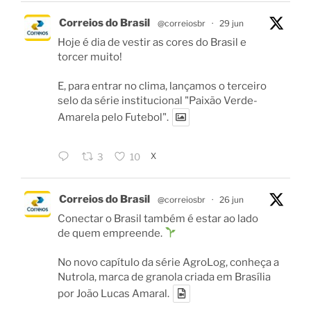
Correios do Brasil
@correiosbr
·
29 jun
Hoje é dia de vestir as cores do Brasil e
torcer muito!
E, para entrar no clima, lançamos o terceiro
selo da série institucional "Paixão Verde-
Amarela pelo Futebol".
X
3
10
Correios do Brasil
@correiosbr
·
26 jun
Conectar o Brasil também é estar ao lado
de quem empreende.
No novo capítulo da série AgroLog, conheça a
Nutrola, marca de granola criada em Brasília
por João Lucas Amaral.