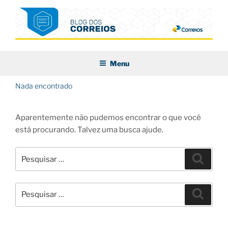
Pular
para
o
conteúdo
BLOG DOS CORREIOS
Menu
Nada encontrado
Aparentemente não pudemos encontrar o que você
está procurando. Talvez uma busca ajude.
Pesquisar
Pesqui
por:
Pesquisar
Pesqui
por: