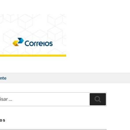
nte
ar
Pesquisar
VOS