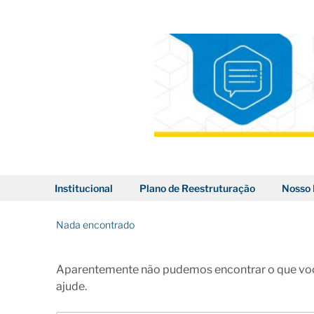
Pular
para
o
conteúdo
BLOG DOS CORREIOS
Institucional
Plano de Reestruturação
Nosso 
Nada encontrado
Aparentemente não pudemos encontrar o que voc
ajude.