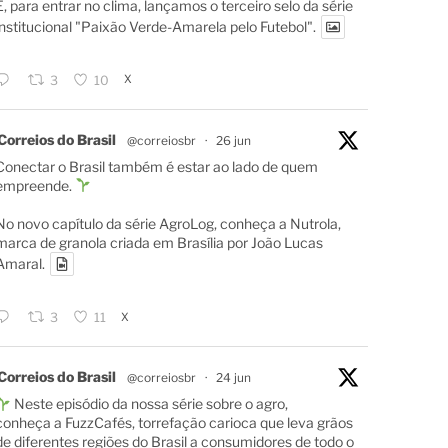
E, para entrar no clima, lançamos o terceiro selo da série
institucional "Paixão Verde-Amarela pelo Futebol".
X
3
10
Correios do Brasil
@correiosbr
·
26 jun
Conectar o Brasil também é estar ao lado de quem
empreende.
No novo capítulo da série AgroLog, conheça a Nutrola,
marca de granola criada em Brasília por João Lucas
Amaral.
X
3
11
Correios do Brasil
@correiosbr
·
24 jun
Neste episódio da nossa série sobre o agro,
conheça a FuzzCafés, torrefação carioca que leva grãos
de diferentes regiões do Brasil a consumidores de todo o