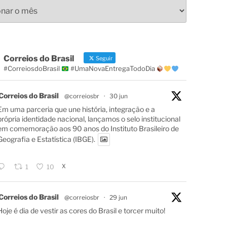
s
Correios do Brasil
Seguir
#CorreiosdoBrasil
#UmaNovaEntregaTodoDia
Correios do Brasil
@correiosbr
·
30 jun
Em uma parceria que une história, integração e a
própria identidade nacional, lançamos o selo institucional
em comemoração aos 90 anos do Instituto Brasileiro de
Geografia e Estatística (IBGE).
X
1
10
Correios do Brasil
@correiosbr
·
29 jun
Hoje é dia de vestir as cores do Brasil e torcer muito!