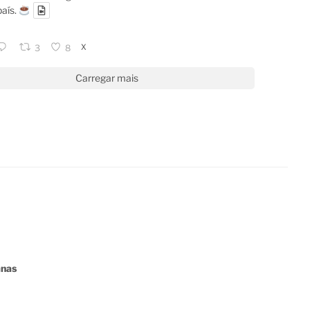
país.
X
3
8
Carregar mais
anas