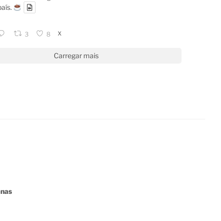
país.
X
3
8
Carregar mais
anas