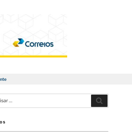
nte
ar
Pesquisar
VOS