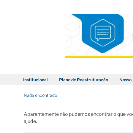
Pular
para
o
conteúdo
BLOG DOS CORREIOS
Institucional
Plano de Reestruturação
Nosso 
Nada encontrado
Aparentemente não pudemos encontrar o que voc
ajude.