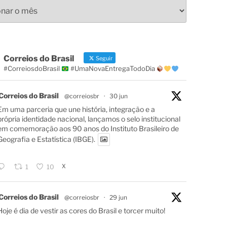
s
Correios do Brasil
Seguir
#CorreiosdoBrasil
#UmaNovaEntregaTodoDia
Correios do Brasil
@correiosbr
·
30 jun
Em uma parceria que une história, integração e a
própria identidade nacional, lançamos o selo institucional
em comemoração aos 90 anos do Instituto Brasileiro de
Geografia e Estatística (IBGE).
X
1
10
Correios do Brasil
@correiosbr
·
29 jun
Hoje é dia de vestir as cores do Brasil e torcer muito!