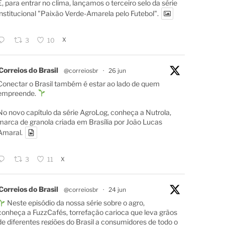
E, para entrar no clima, lançamos o terceiro selo da série
institucional "Paixão Verde-Amarela pelo Futebol".
X
3
10
Correios do Brasil
@correiosbr
·
26 jun
Conectar o Brasil também é estar ao lado de quem
empreende.
No novo capítulo da série AgroLog, conheça a Nutrola,
marca de granola criada em Brasília por João Lucas
Amaral.
X
3
11
Correios do Brasil
@correiosbr
·
24 jun
Neste episódio da nossa série sobre o agro,
conheça a FuzzCafés, torrefação carioca que leva grãos
de diferentes regiões do Brasil a consumidores de todo o